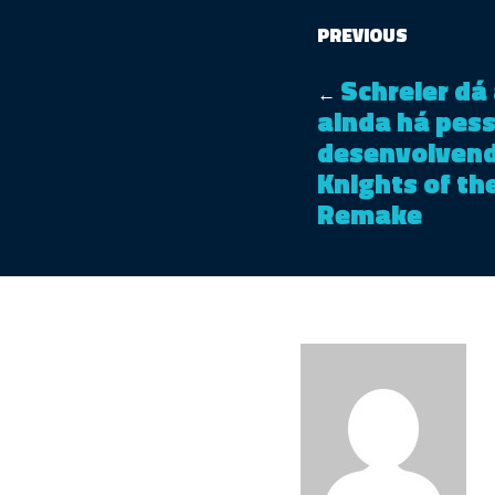
PREVIOUS
Schreier dá
←
ainda há pes
desenvolvend
Knights of th
Remake