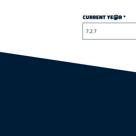
CURRENT YE@R
*