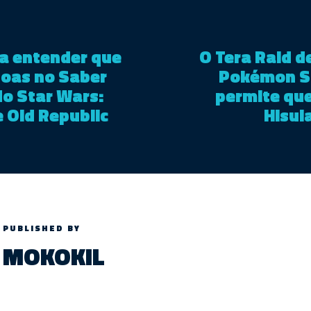
 a entender que
O Tera Raid de
soas no Saber
Pokémon Sc
o Star Wars:
permite que
e Old Republic
Hisui
PUBLISHED BY
MOKOKIL