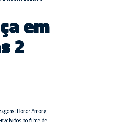
nça em
s 2
Dragons: Honor Among
nvolvidos no filme de