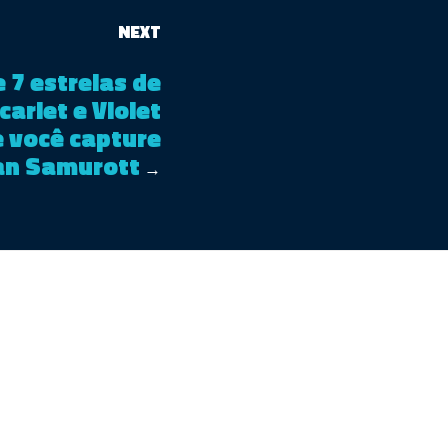
NEXT
 7 estrelas de
arlet e Violet
 você capture
an Samurott
→