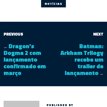
NOTÍCIAS
PREVIOUS
NEXT
Dragon’s
Batman:
←
Dogma 2 com
Arkham Trilogy
lançamento
recebe um
confirmado em
trailer de
março
lançamento
→
PUBLISHED BY