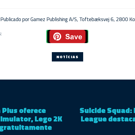
Publicado por Gamez Publishing A/S, Toftebæksvej 6, 2800 Ko
:
NOTÍCIAS
 Plus oferece
Suicide Squad: K
mulator, Lego 2K
League destac
 gratuitamente