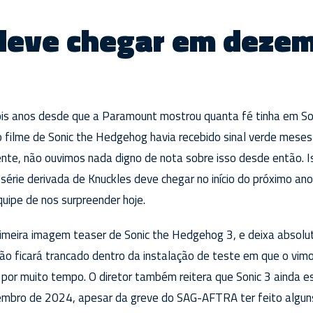
 deve chegar em deze
is anos desde que a Paramount mostrou quanta fé tinha em So
o filme de Sonic the Hedgehog havia recebido sinal verde mese
nte, não ouvimos nada digno de nota sobre isso desde então. Is
érie derivada de Knuckles deve chegar no início do próximo ano
quipe de nos surpreender hoje.
imeira imagem teaser de Sonic the Hedgehog 3, e deixa absolu
 ficará trancado dentro da instalação de teste em que o vim
 por muito tempo. O diretor também reitera que Sonic 3 ainda 
embro de 2024, apesar da greve do SAG-AFTRA ter feito algun