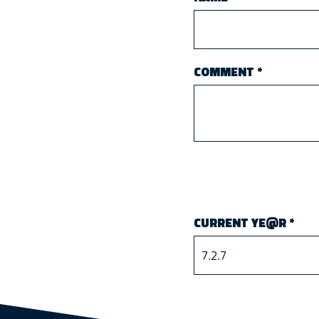
COMMENT
*
CURRENT YE@R
*