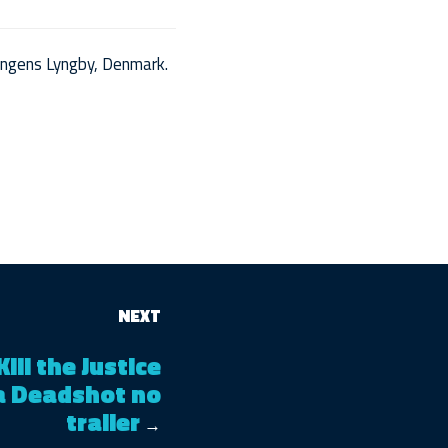
ngens Lyngby, Denmark.
NEXT
ill the Justice
a Deadshot no
trailer
→