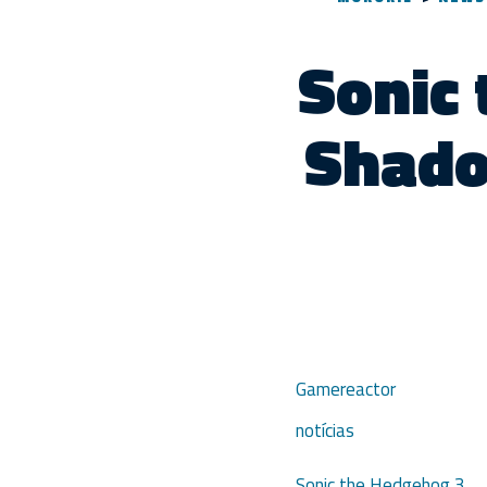
Sonic
Shado
Gamereactor
notícias
Sonic the Hedgehog 3