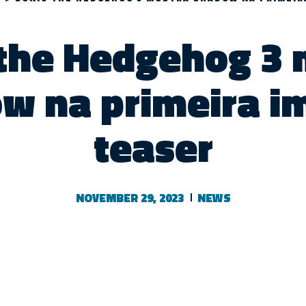
 the Hedgehog 3 
w na primeira 
teaser
NOVEMBER 29, 2023
NEWS