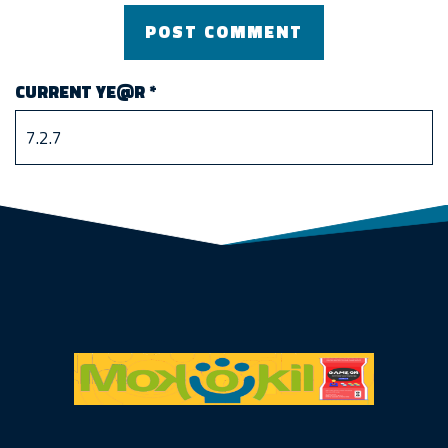
CURRENT YE@R
*