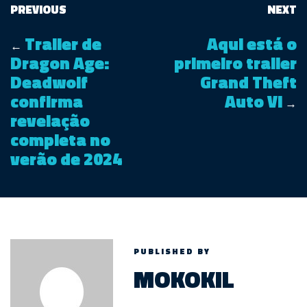
PREVIOUS
NEXT
Trailer de
Aqui está o
←
Dragon Age:
primeiro trailer
Deadwolf
Grand Theft
confirma
Auto VI
→
revelação
completa no
verão de 2024
PUBLISHED BY
MOKOKIL