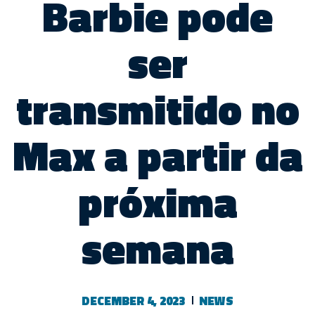
Barbie pode
ser
transmitido no
Max a partir da
próxima
semana
DECEMBER 4, 2023
NEWS