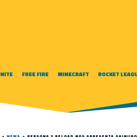
NITE
FREE FIRE
MINECRAFT
ROCKET LEAG
>
NEWS
>
PERSONA 3 RELOAD NOS APRESENTA SHINJIRO