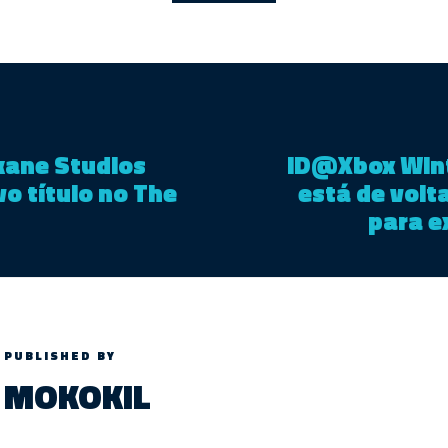
kane Studios
ID@Xbox Wint
o título no The
está de volt
para e
PUBLISHED BY
MOKOKIL