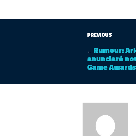
PREVIOUS
Rumour: Ar
←
anunciará nov
Game Awards