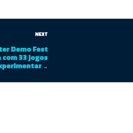
NEXT
er Demo Fest
a com 33 jogos
xperimentar
→