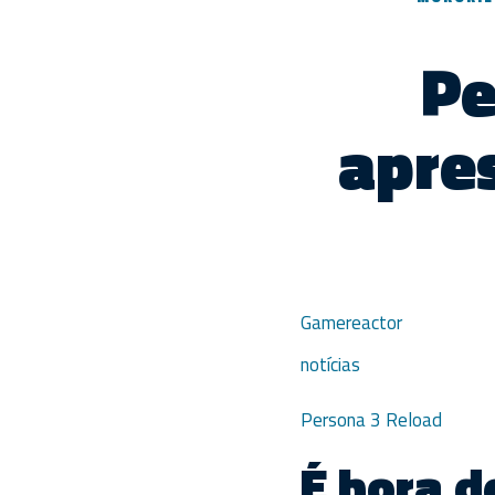
Pe
apres
Gamereactor
notícias
Persona 3 Reload
É hora d