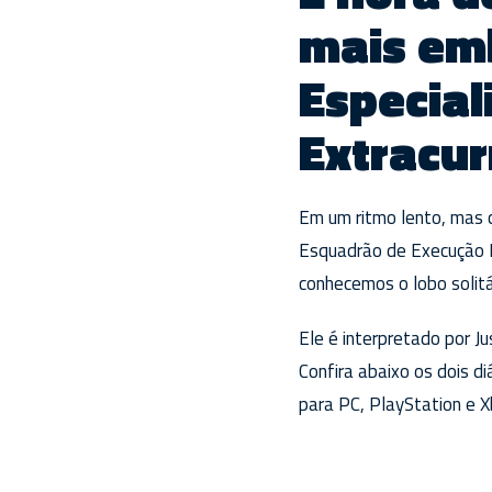
mais em
Especia
Extracur
Em um ritmo lento, mas 
Esquadrão de Execução E
conhecemos o lobo solit
Ele é interpretado por J
Confira abaixo os dois d
para PC, PlayStation e 