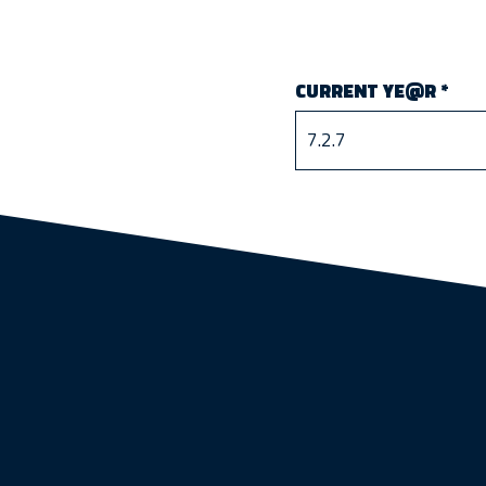
CURRENT YE@R
*