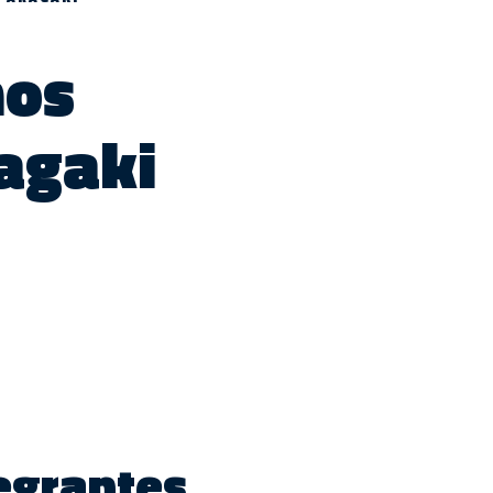
nos
ragaki
egrantes