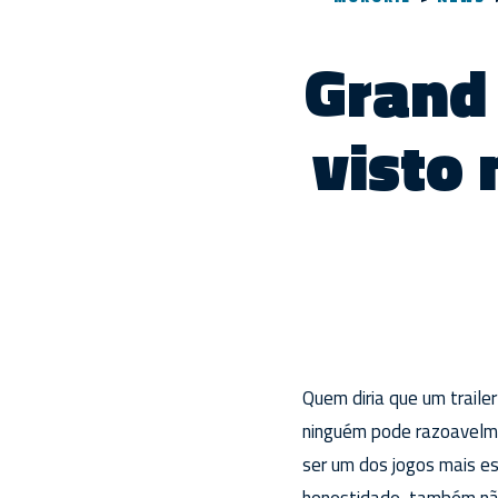
Grand 
visto
Quem diria que um traile
ninguém pode razoavelme
ser um dos jogos mais e
honestidade, também n