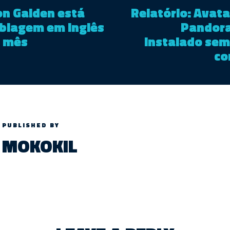
on Gaiden está
Relatório: Avata
blagem em inglês
Pandora
e mês
instalado se
co
PUBLISHED BY
MOKOKIL