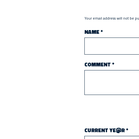
Your email address will not be p
NAME
*
COMMENT
*
CURRENT YE@R
*