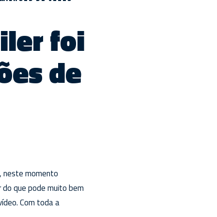
ler foi
ões de
te, neste momento
er do que pode muito bem
vídeo. Com toda a