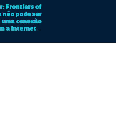
r: Frontiers of
 não pode ser
m uma conexão
m a Internet
→