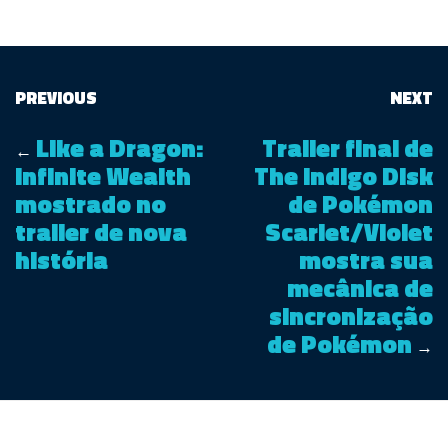
PREVIOUS
NEXT
Like a Dragon:
Trailer final de
←
Infinite Wealth
The Indigo Disk
mostrado no
de Pokémon
trailer de nova
Scarlet/Violet
história
mostra sua
mecânica de
sincronização
de Pokémon
→