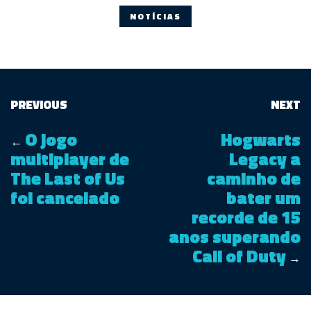
NOTÍCIAS
PREVIOUS
NEXT
O jogo
Hogwarts
←
multiplayer de
Legacy a
The Last of Us
caminho de
foi cancelado
bater um
recorde de 15
anos superando
Call of Duty
→