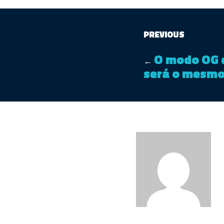
PREVIOUS
O modo OG d
←
será o mesmo