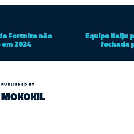
e Fortnite não
Equipe Kaiju p
 em 2024
fechada 
PUBLISHED BY
MOKOKIL