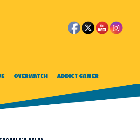
UE
OVERWATCH
ADDICT GAMER
MCDONALD’S BELGA