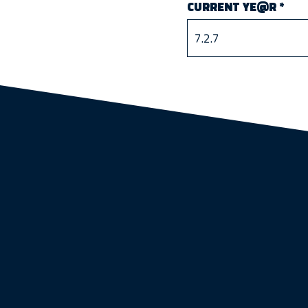
CURRENT YE@R
*