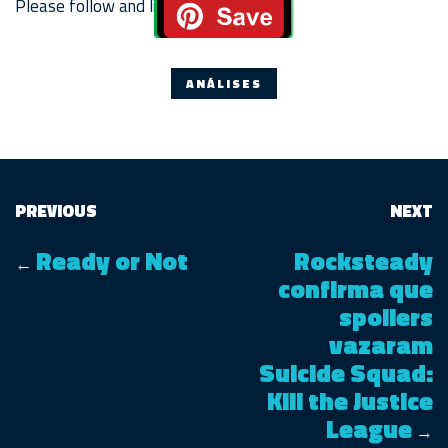
Please follow and like us:
ANÁLISES
PREVIOUS
NEXT
Ready or Not
Rocksteady
←
confirma que
spoilers
vazaram
Suicide Squad:
Kill the Justice
League
→