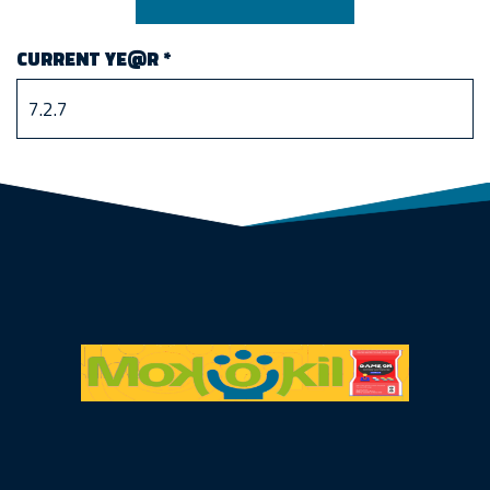
CURRENT YE@R
*