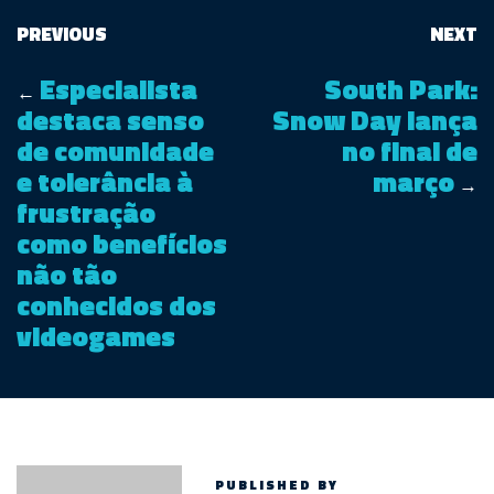
PREVIOUS
NEXT
Especialista
South Park:
←
destaca senso
Snow Day lança
de comunidade
no final de
e tolerância à
março
→
frustração
como benefícios
não tão
conhecidos dos
videogames
PUBLISHED BY