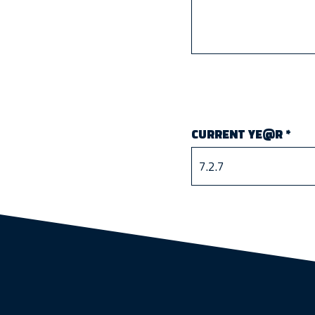
CURRENT YE@R
*