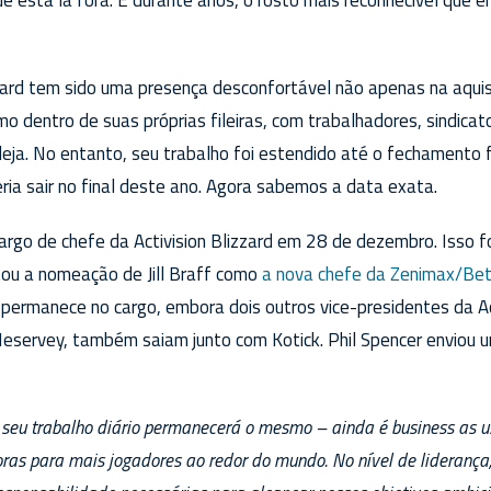
zzard tem sido uma presença desconfortável não apenas na aqui
 dentro de suas próprias fileiras, com trabalhadores, sindicat
ja. No entanto, seu trabalho foi estendido até o fechamento f
veria sair no final deste ano. Agora sabemos a data exata.
argo de chefe da Activision Blizzard em 28 de dezembro. Isso f
ou a nomeação de Jill Braff como
a nova chefe da Zenimax/Be
r permanece no cargo, embora dois outros vice-presidentes da Act
eservey, também saiam junto com Kotick. Phil Spencer enviou 
 seu trabalho diário permanecerá o mesmo – ainda é business as u
oras para mais jogadores ao redor do mundo. No nível de lideranç