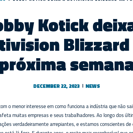
bby Kotick deix
tivision Blizzard
próxima seman
DECEMBER 22, 2023
NEWS
com o menor interesse em como funciona a indústria que não sa
 afeta muitas empresas e seus trabalhadores. Ao longo dos últ
sações verdadeiramente arrepiantes, e estamos conscientes de 
e está lá fora. E durante anos, o rosto mais reconhecível que e