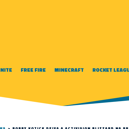
NITE
FREE FIRE
MINECRAFT
ROCKET LEAG
WS
>
BOBBY KOTICK DEIXA A ACTIVISION BLIZZARD NA P