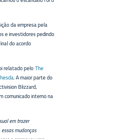
sição da empresa pela
os e investidores pedindo
inal do acordo
oi relatado pelo
The
thesda
. A maior parte do
ivision Blizzard,
um comunicado interno na
sual em trazer
a, essas mudanças