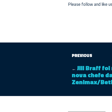
Please follow and like us
PREVIOUS
Jill Braff f
←
nova chefe d
Zenimax/Bet