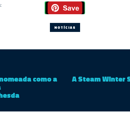
:
NOTÍCIAS
oi nomeada como a
A Steam Winter S
a
hesda