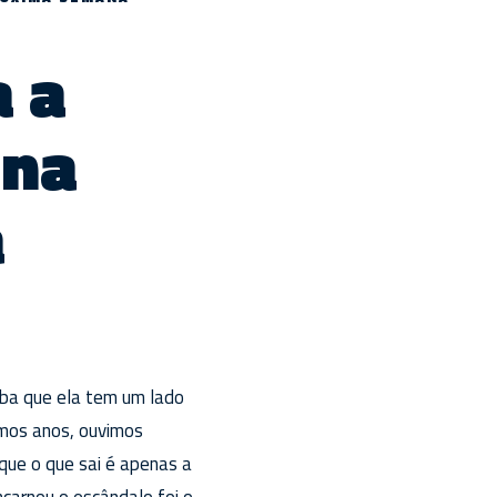
a a
 na
a
iba que ela tem um lado
imos anos, ouvimos
que o que sai é apenas a
ncarnou o escândalo foi o