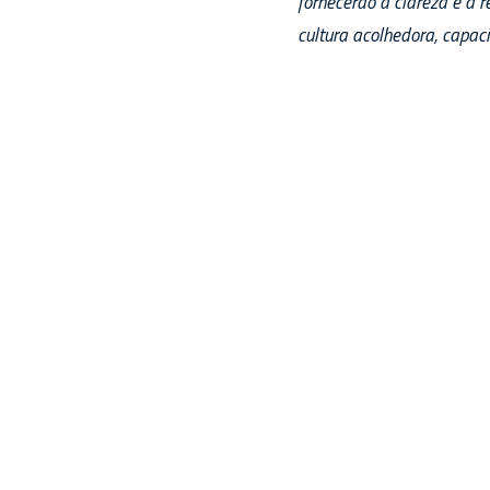
fornecerão a clareza e a 
cultura acolhedora, capac