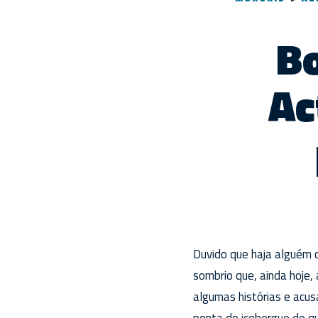
Bo
Ac
Duvido que haja alguém 
sombrio que, ainda hoje,
algumas histórias e acu
ponta do icebergue do qu