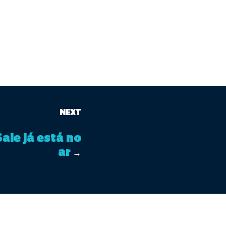
NEXT
ale já está no
ar
→