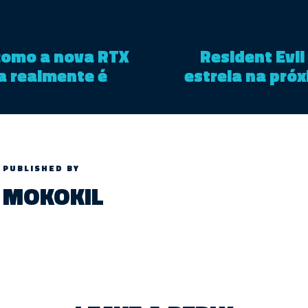
como a nova RTX
Resident Evil
a realmente é
estreia na pró
PUBLISHED BY
MOKOKIL