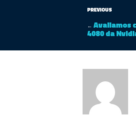
PREVIOUS
Avaliamos 
←
4080 da Nvidi