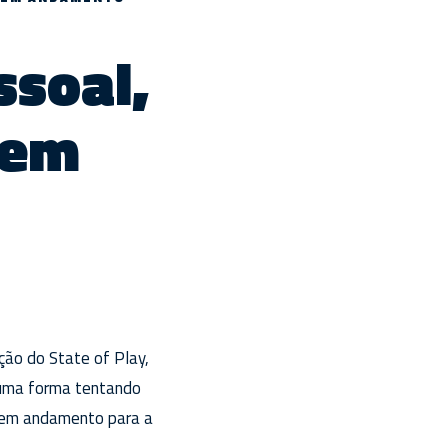
soal,
 em
ção do State of Play,
guma forma tentando
á em andamento para a