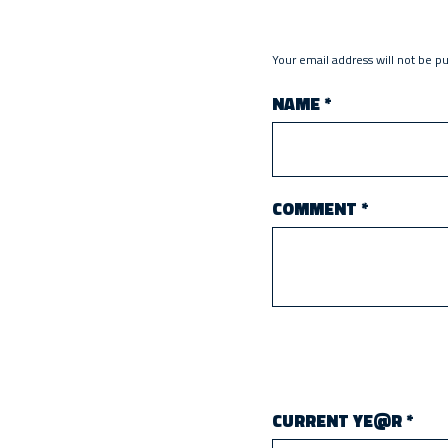
Your email address will not be p
NAME
*
COMMENT
*
CURRENT YE@R
*