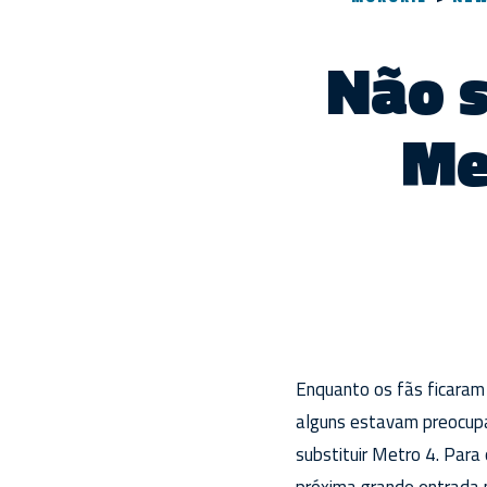
Não 
Me
Enquanto os fãs ficaram
alguns estavam preocup
substituir Metro 4. Para
próxima grande entrada n