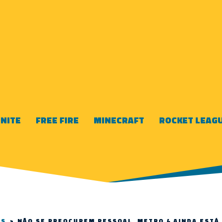
NITE
FREE FIRE
MINECRAFT
ROCKET LEAG
WS
>
NÃO SE PREOCUPEM PESSOAL, METRO 4 AINDA EST