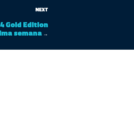
NEXT
 4 Gold Edition
xima semana
→