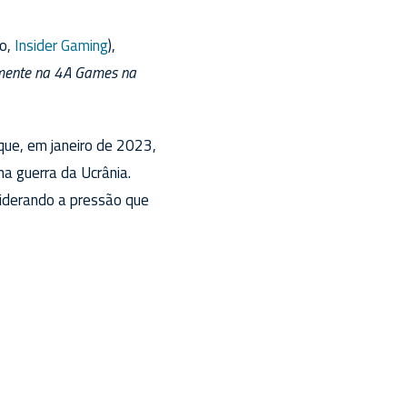
do,
Insider Gaming
),
mente na 4A Games na
que, em janeiro de 2023,
na guerra da Ucrânia.
iderando a pressão que