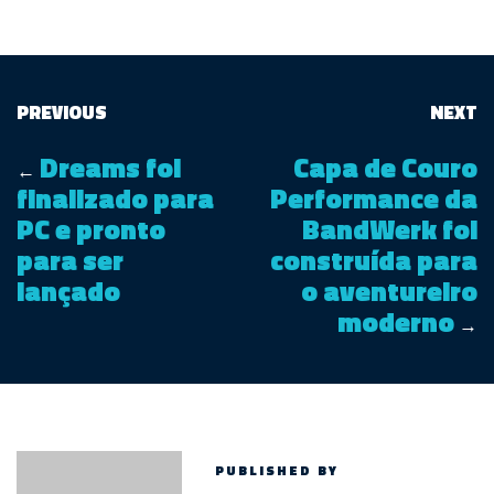
PREVIOUS
NEXT
Dreams foi
Capa de Couro
←
finalizado para
Performance da
PC e pronto
BandWerk foi
para ser
construída para
lançado
o aventureiro
moderno
→
PUBLISHED BY