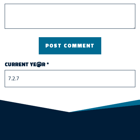
CURRENT YE@R
*