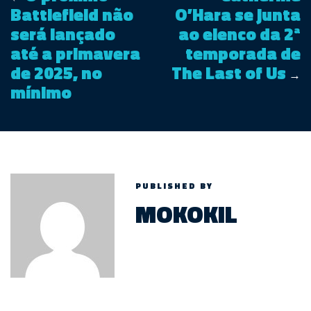
Battlefield não
O’Hara se junta
será lançado
ao elenco da 2ª
até a primavera
temporada de
de 2025, no
The Last of Us
→
mínimo
PUBLISHED BY
MOKOKIL