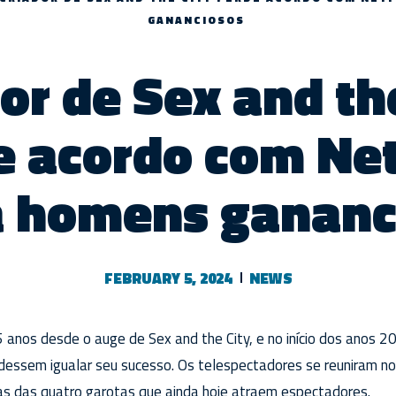
GANANCIOSOS
or de Sex and th
 acordo com Netf
a homens gananc
FEBRUARY 5, 2024
NEWS
anos desde o auge de Sex and the City, e no início dos anos 2
essem igualar seu sucesso. Os telespectadores se reuniram no
 das quatro garotas que ainda hoje atraem espectadores.