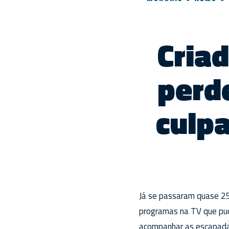
Criad
perde
culp
Já se passaram quase 25 
programas na TV que pud
acompanhar as escapadas