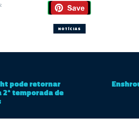
:
NOTÍCIAS
ght pode retornar
Enshro
a 2ª temporada de
s