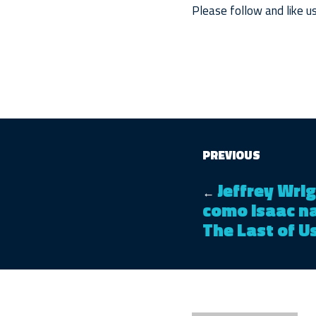
Please follow and like us
PREVIOUS
Jeffrey Wri
←
como Isaac n
The Last of U