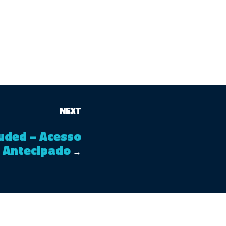
NEXT
uded – Acesso
Antecipado
→