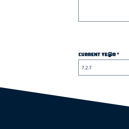
CURRENT YE@R
*