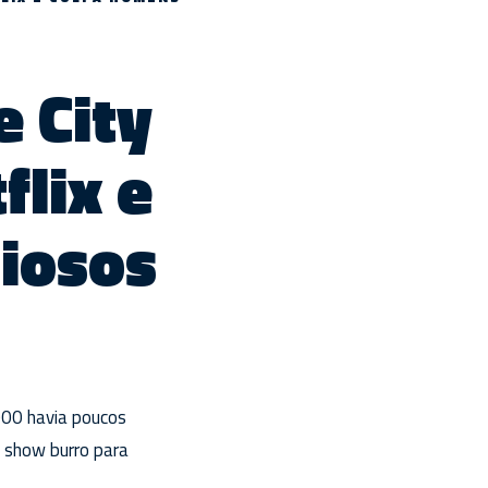
e City
lix e
iosos
000 havia poucos
 show burro para