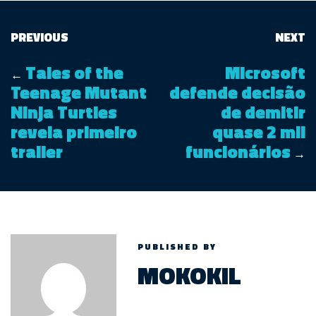
PREVIOUS
NEXT
Tales of the
Microsoft
←
Teenage Mutant
defende decisão
Ninja Turtles
de demitir
revela primeiro
quase 2 mil
trailer
funcionários
→
PUBLISHED BY
MOKOKIL