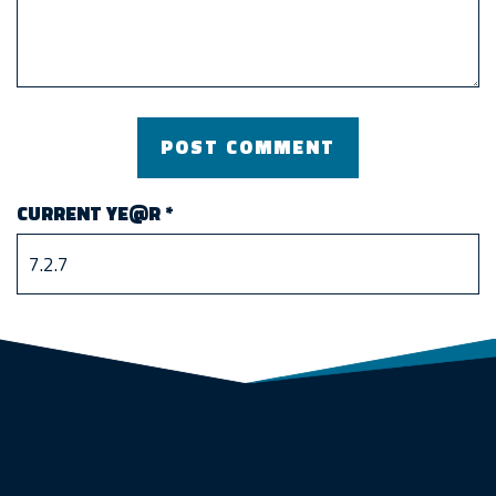
CURRENT YE@R
*