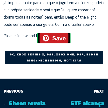
já limpou a maior parte do que o jogo tem a oferecer, odeia
sua própria sanidade e sente que “eu quero chorar até
dormir todas as noites”, bem, então Deep of the Night
pode ser apenas a sua geléia. Confira o trailer abaixo.
Please follow and like us:
PC, XBOX SERIES X, PS5, XBOX ONE, PS4, ELDEN
RING: NIGHTREIGN, NOTÍCIAS
PREVIOUS
NEXT
Sheen revela
STF alcança
←