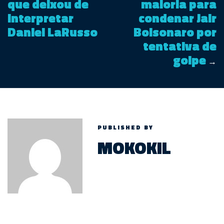
que deixou de
maioria para
interpretar
condenar Jair
Daniel LaRusso
Bolsonaro por
tentativa de
golpe
→
PUBLISHED BY
MOKOKIL