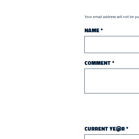
Your email address will not be p
NAME
*
COMMENT
*
CURRENT YE@R
*