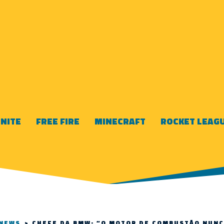
NITE
FREE FIRE
MINECRAFT
ROCKET LEAG
NEWS
>
CHEFE DA BMW: “O MOTOR DE COMBUSTÃO NUN