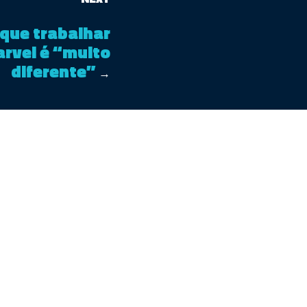
z que trabalhar
rvel é “muito
diferente”
→