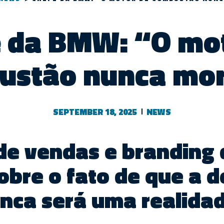
 da BMW: “O mo
ustão nunca mor
SEPTEMBER 18, 2025
NEWS
 de vendas e brandin
sobre o fato de que a 
unca será uma realid