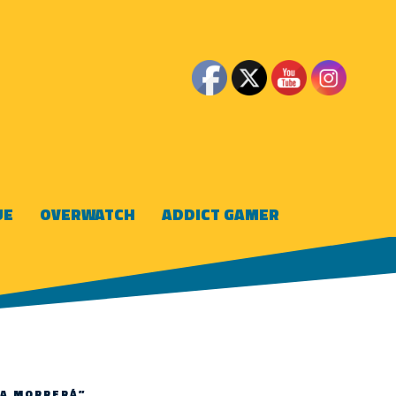
UE
OVERWATCH
ADDICT GAMER
CA MORRERÁ”