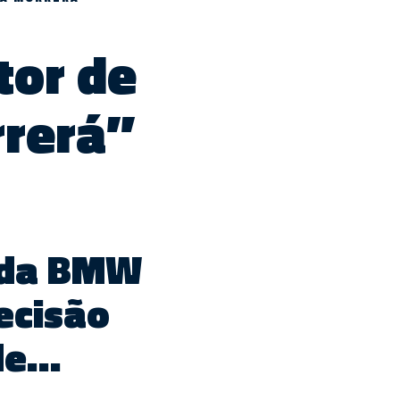
tor de
rerá”
g da BMW
decisão
ade…