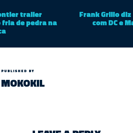
ntier trailer
Frank Grillo di
fria de pedra na
com DC e Ma
ca
PUBLISHED BY
MOKOKIL