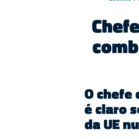
Chefe
comb
O chefe
é claro 
da UE n