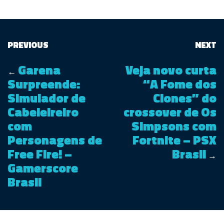
PREVIOUS
NEXT
Garena
Veja novo curta
←
Surpreende:
“A Fome dos
Simulador de
Clones” do
Cabeleireiro
crossover de Os
com
Simpsons com
Personagens de
Fortnite – PSX
Free Fire! –
Brasil
→
Gamerscore
Brasil