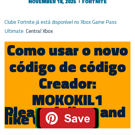
NOVEMBER 18, 2025
FORTNITE
Clube Fortnite já está disponível no Xbox Game Pass
Ultimate
Central Xbox
Como usar o novo
código de código
Creador:
MOKOKIL1
Please follow and
like us: