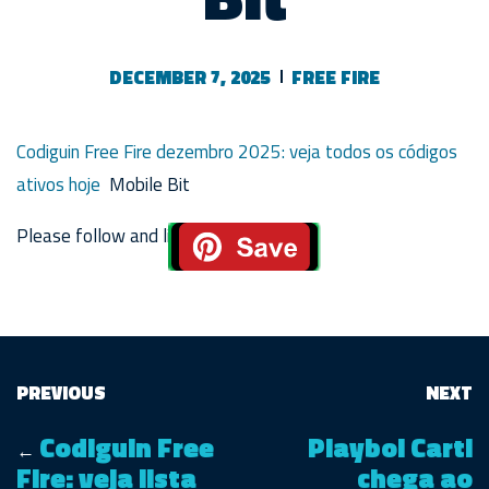
DECEMBER 7, 2025
FREE FIRE
Codiguin Free Fire dezembro 2025: veja todos os códigos
ativos hoje
Mobile Bit
Please follow and like us:
PREVIOUS
NEXT
Codiguin Free
Playboi Carti
←
Fire: veja lista
chega ao