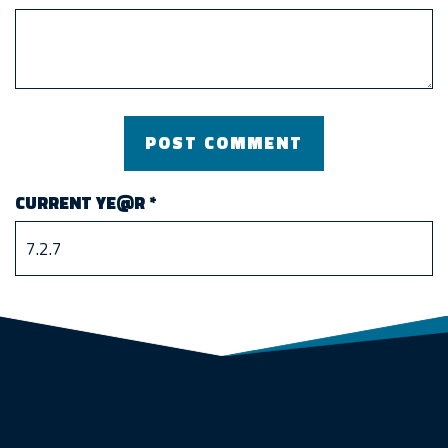
CURRENT YE@R
*