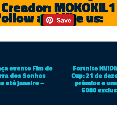
Creador: MOKOKIL1
follow and like us:
ança evento Fim de
Fortnite NVID
erra dos Sonhos
Cup: 21 de dez
 até janeiro –
prêmios e um
5080 exclus