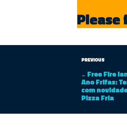
Please 
PREVIOUS
Free Fire l
←
Ano Frifas: T
com novidades
Pizza Fria