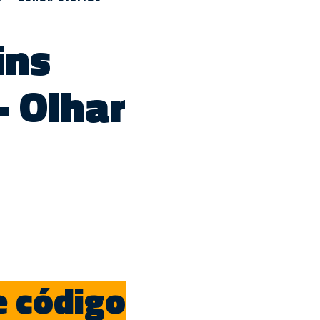
ins
– Olhar
e código