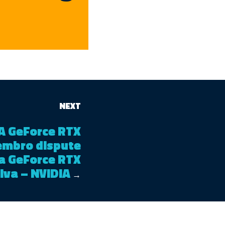
NEXT
IA GeForce RTX
embro dispute
a GeForce RTX
iva – NVIDIA
→