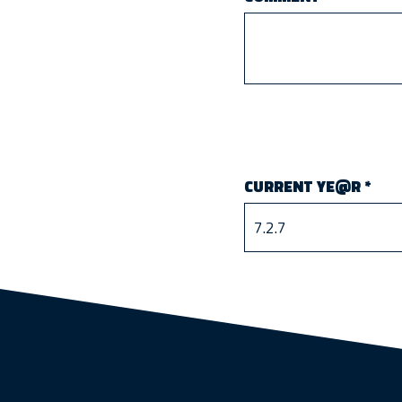
CURRENT YE@R
*