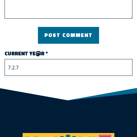
CURRENT YE@R
*