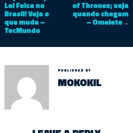
Lei Felca no
of Thrones; veja
Brasil! Veja o
quando chegam
que muda –
– Omelete
→
TecMundo
PUBLISHED BY
MOKOKIL