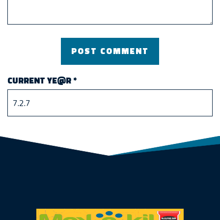
CURRENT YE@R
*