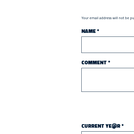
Your email address will not be p
NAME
*
COMMENT
*
CURRENT YE@R
*