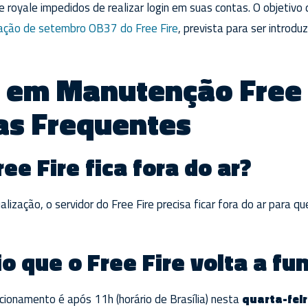
e royale impedidos de realizar login em suas contas. O objetivo
zação de setembro OB37 do Free Fire
, prevista para ser introd
 em Manutenção Free 
as Frequentes
ee Fire fica fora do ar?
lização, o servidor do Free Fire precisa ficar fora do ar para q
o que o Free Fire volta a fu
ncionamento é após 11h (horário de Brasília) nesta
quarta-feir