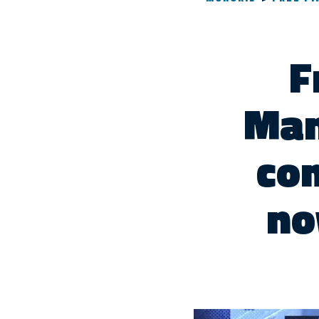
F
Man
co
no