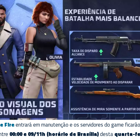
e Fire
entrará em manutenção e os servidores do game ficarão 
entre
00:00 e 09/11h (horário de Brasília)
desta
quarta-fe