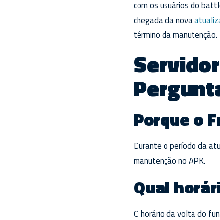
com os usuários do battl
chegada da nova
atuali
término da manutenção.
Servidor
Pergunt
Porque o Fr
Durante o período da atua
manutenção no APK.
Qual horári
O horário da volta do fu