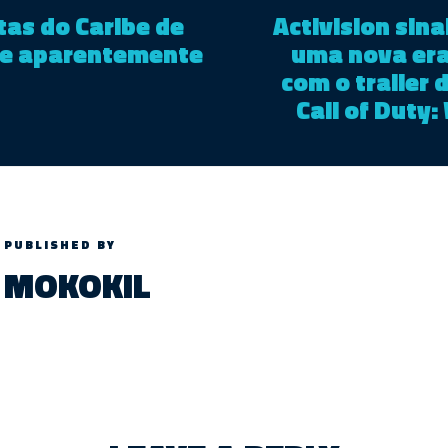
tas do Caribe de
Activision sinal
ie aparentemente
uma nova era
com o trailer
Call of Duty:
PUBLISHED BY
MOKOKIL