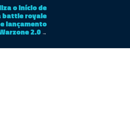
iza o início de
 battle royale
 de lançamento
 Warzone 2.0
→