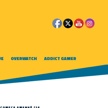
UE
OVERWATCH
ADDICT GAMER
 COMEÇA AMANHÃ (16