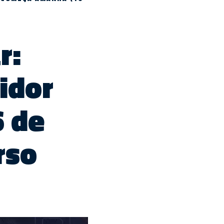
r:
idor
 de
rso