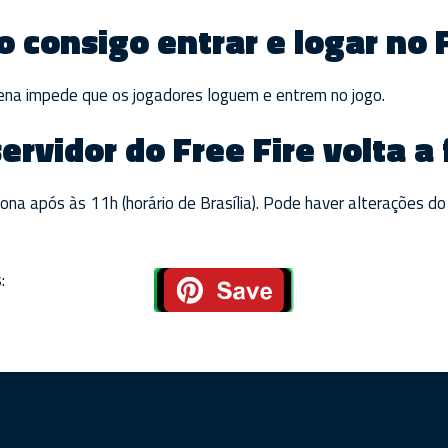
o consigo entrar e logar no 
na impede que os jogadores loguem e entrem no jogo.
ervidor do Free Fire volta a
iona após às 11h (horário de Brasília). Pode haver alterações do
: