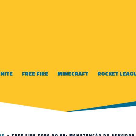
NITE
FREE FIRE
MINECRAFT
ROCKET LEAG
RE
>
FREE FIRE FORA DO AR: MANUTENÇÃO DO SERVIDOR