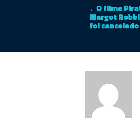
O filme Pira
←
Margot Robb
foi cancelado