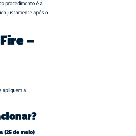
 do procedimento é a
uzida justamente após o
Fire –
ue apliquem a
ncionar?
a (25 de maio)
.