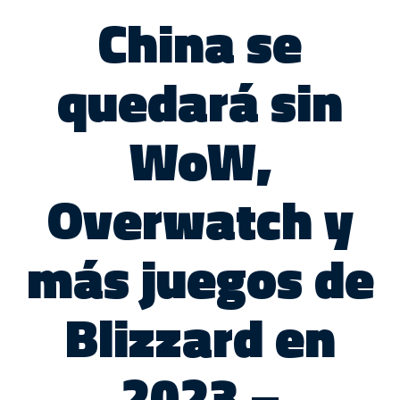
China se
quedará sin
WoW,
Overwatch y
más juegos de
Blizzard en
2023 –