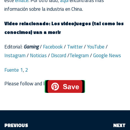
este
enlace
. Por otro lado,
aquí
encontrarás más
información sobre la industria en China.
Video relacionado: Los videojuegos (tal como los
conocimos) van a morir
Editorial:
Gaming
/
Facebook
/
Twitter
/
YouTube
/
Instagram
/
Noticias
/
Discord
/
Telegram
/
Google News
Fuente 1
,
2
Please follow and like us:
PREVIOUS
NEXT