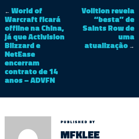
World of
Volition revela
←
Warcraft ficará
“besta” de
offline na China,
Saints Row de
já que Activision
uma
Blizzard e
atualização
→
NetEase
encerram
contrato de 14
anos – ADVFN
PUBLISHED BY
MFKLEE