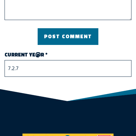
CURRENT YE@R
*