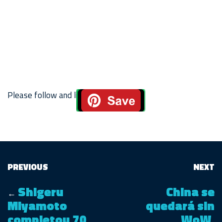
Please follow and like us:
PREVIOUS
NEXT
Shigeru
China se
←
Miyamoto
quedará sin
completou 70
WoW,