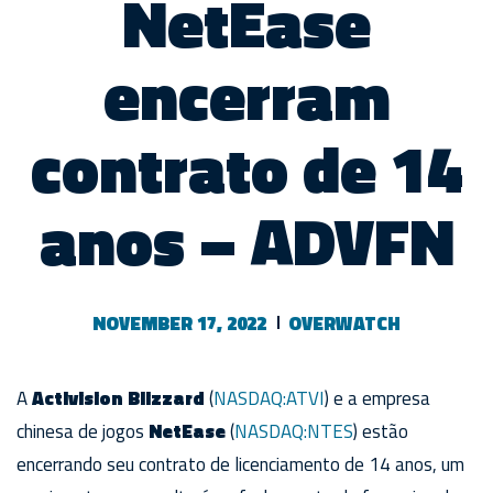
NetEase
encerram
contrato de 14
anos – ADVFN
NOVEMBER 17, 2022
OVERWATCH
A
Activision Blizzard
(
NASDAQ:ATVI
) e a empresa
chinesa de jogos
NetEase
(
NASDAQ:NTES
) e
stão
encerrando seu contrato de licenciamento de 14 anos, um