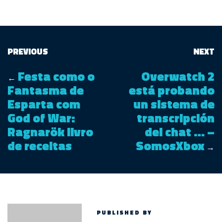
PREVIOUS
NEXT
Festa como o
Overwatch 2
←
Fantasma de
está probando
Esparta com
un sistema de
God of War:
transcripción
Ragnarök livro
del chat … –
de receitas
SomosXbox
→
PUBLISHED BY