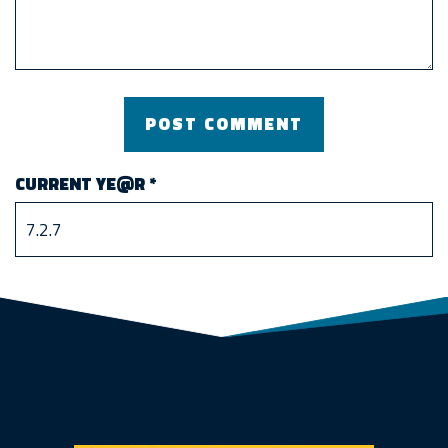
CURRENT YE@R
*