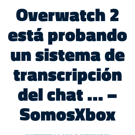
Overwatch 2
está probando
un sistema de
transcripción
del chat … –
SomosXbox