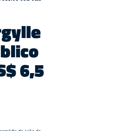
rgylle
úblico
S$ 6,5