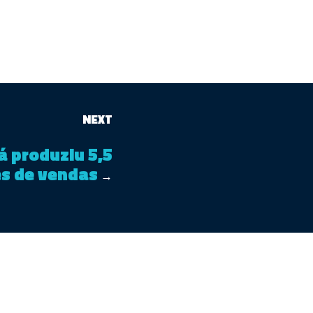
NEXT
á produziu 5,5
s de vendas
→