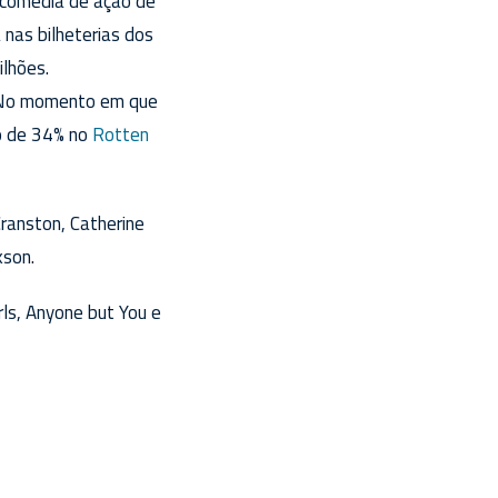
A comédia de ação de
nas bilheterias dos
lhões.
o. No momento em que
o de 34% no
Rotten
Cranston, Catherine
kson.
ls, Anyone but You e