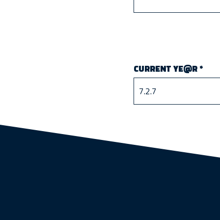
CURRENT YE@R
*