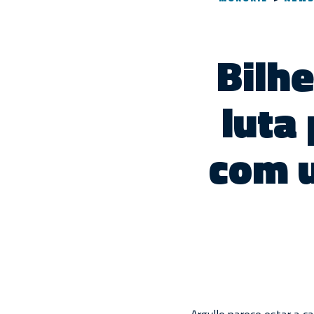
Bilhe
luta 
com u