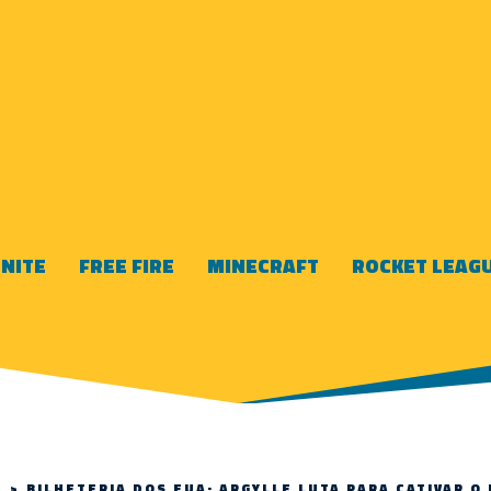
NITE
FREE FIRE
MINECRAFT
ROCKET LEAG
S
>
BILHETERIA DOS EUA: ARGYLLE LUTA PARA CATIVAR O