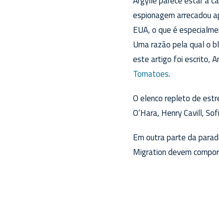
Argylle parece estar a c
espionagem arrecadou ap
EUA, o que é especialme
Uma razão pela qual o b
este artigo foi escrito,
Tomatoes
.
O elenco repleto de estr
O’Hara, Henry Cavill, So
Em outra parte da parad
Migration devem compor 