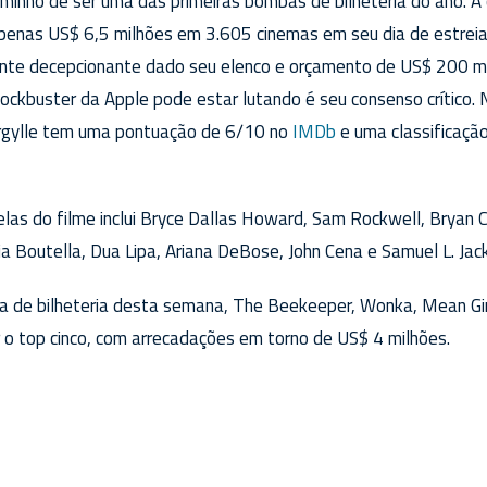
aminho de ser uma das primeiras bombas de bilheteria do ano. 
enas US$ 6,5 milhões em 3.605 cinemas em seu dia de estreia 
nte decepcionante dado seu elenco e orçamento de US$ 200 mi
lockbuster da Apple pode estar lutando é seu consenso crític
 Argylle tem uma pontuação de 6/10 no
IMDb
e uma classificaçã
elas do filme inclui Bryce Dallas Howard, Sam Rockwell, Bryan 
fia Boutella, Dua Lipa, Ariana DeBose, John Cena e Samuel L. Jac
a de bilheteria desta semana, The Beekeeper, Wonka, Mean Gir
o top cinco, com arrecadações em torno de US$ 4 milhões.