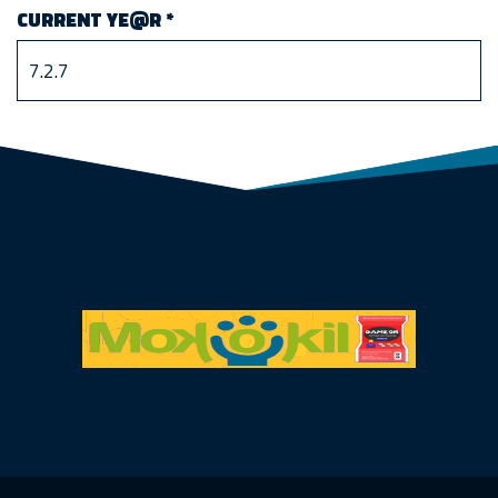
CURRENT YE@R
*