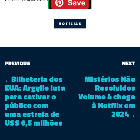
NOTÍCIAS
PREVIOUS
NEXT
Bilheteria dos
Mistérios Não
←
EUA: Argylle luta
Resolvidos
para cativar o
Volume 4 chega
público com
à Netflix em
uma estreia de
2024
→
US$ 6,5 milhões