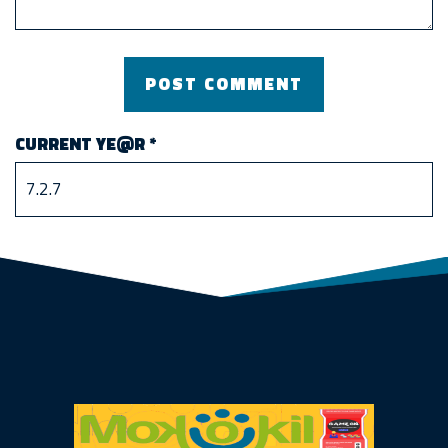
CURRENT YE@R
*