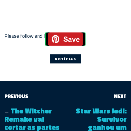
Please follow and like us:
NOTÍCIAS
PREVIOUS
NEXT
The Witcher
Star Wars Jedi:
←
Remake vai
Survivor
cortar as partes
ganhou um