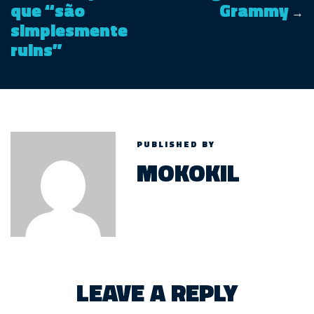
que “são
Grammy
→
simplesmente
ruins”
PUBLISHED BY
MOKOKIL
LEAVE A REPLY