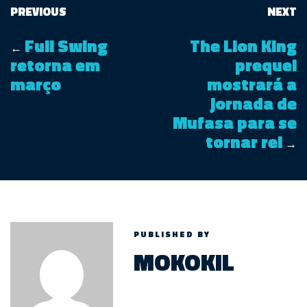
PREVIOUS
NEXT
Full Swing
The Lion King
←
retorna em
prequel
março
mostrará a
jornada de
Mufasa para se
tornar rei
→
PUBLISHED BY
MOKOKIL